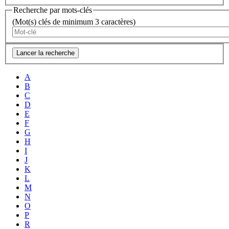
Recherche par mots-clés
(Mot(s) clés de minimum 3 caractères)
Lancer la recherche
A
B
C
D
E
F
G
H
I
J
K
L
M
N
O
P
R