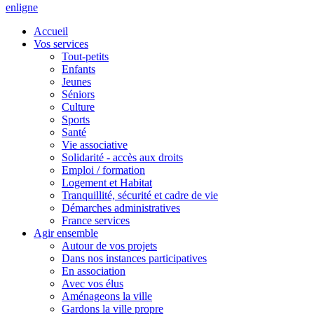
en
ligne
Accueil
Vos services
Tout-petits
Enfants
Jeunes
Séniors
Culture
Sports
Santé
Vie associative
Solidarité - accès aux droits
Emploi / formation
Logement et Habitat
Tranquillité, sécurité et cadre de vie
Démarches administratives
France services
Agir ensemble
Autour de vos projets
Dans nos instances participatives
En association
Avec vos élus
Aménageons la ville
Gardons la ville propre