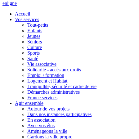
en
ligne
Accueil
Vos services
Tout-petits
Enfants
Jeunes
Séniors
Culture
Sports
Santé
Vie associative
Solidarité - accès aux droits
Emploi / formation
Logement et Habitat
Tranquillité, sécurité et cadre de vie
Démarches administratives
France services
Agir ensemble
Autour de vos projets
Dans nos instances participatives
En association
Avec vos élus
Aménageons la ville
Gardons la ville propre