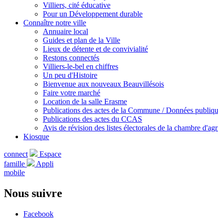
Villiers, cité éducative
Pour un Développement durable
Connaître notre ville
Annuaire local
Guides et plan de la Ville
Lieux de détente et de convivialité
Restons connectés
Villiers-le-bel en chiffres
Un peu d'Histoire
Bienvenue aux nouveaux Beauvillésois
Faire votre marché
Location de la salle Erasme
Publications des actes de la Commune / Données publiq
Publications des actes du CCAS
Avis de révision des listes électorales de la chambre d'agr
Kiosque
connect
Espace
famille
Appli
mobile
Nous suivre
Facebook