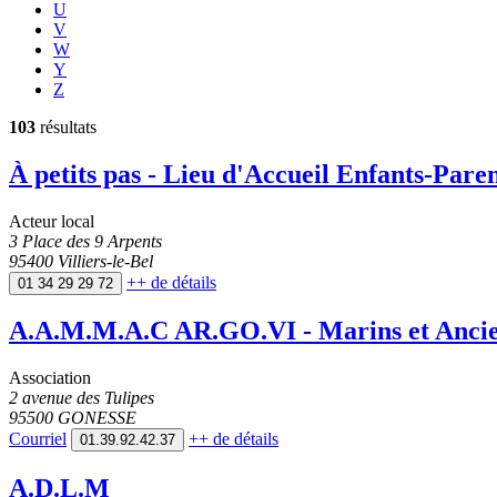
U
V
W
Y
Z
103
résultats
À petits pas - Lieu d'Accueil Enfants-Par
Acteur local
3 Place des 9 Arpents
95400 Villiers-le-Bel
++
de détails
01 34 29 29 72
A.A.M.M.A.C AR.GO.VI - Marins et Anciens
Association
2 avenue des Tulipes
95500 GONESSE
Courriel
++
de détails
01.39.92.42.37
A.D.L.M