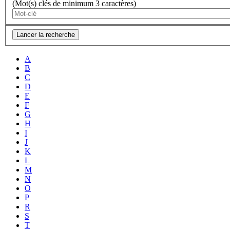
(Mot(s) clés de minimum 3 caractères)
Lancer la recherche
A
B
C
D
E
F
G
H
I
J
K
L
M
N
O
P
R
S
T