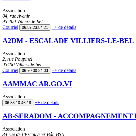
Association
04, rue Avenir
95 400 Villiers-le-bel
Courriel
++
de détails
06.87.23.84.21
A2DM - ESCALADE VILLIERS-LE-BEL
Association
2, rue Poupinel
95400 Villiers-le-bel
Courriel
++
de détails
06 70 00 34 03
AAMMAC AR.GO.VI
Association
++
de détails
06 88 10 46 16
AB-SERADOM - ACCOMPAGNEMENT PO
Association
34 rue de l’Escouvrier Bât. BSN