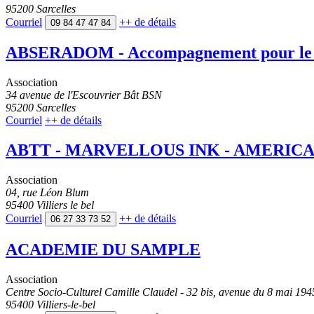
95200 Sarcelles
Courriel
++
de détails
09 84 47 47 84
ABSERADOM - Accompagnement pour le Bie
Association
34 avenue de l'Escouvrier Bât BSN
95200 Sarcelles
Courriel
++
de détails
ABTT - MARVELLOUS INK - AMERIC
Association
04, rue Léon Blum
95400 Villiers le bel
Courriel
++
de détails
06 27 33 73 52
ACADEMIE DU SAMPLE
Association
Centre Socio-Culturel Camille Claudel - 32 bis, avenue du 8 mai 194
95400 Villiers-le-bel