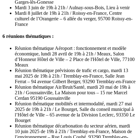
Garges-lès-Gonesse
Mardi 3 juin de 19h à 21h / Aulnay-sous-Bois, Lieu à venir
Mardi 8 juillet de 19h à 21h / Roissy-en-France, Centre
culturel de l’Orangerie – 6 allée du verger, 95700 Roissy-en-
France
6 réunions thématiques :
Réunion thématique Aéroport : fonctionnement et modèle
économique, lundi 28 avril de 19h à 21h / Meaux, Salon
d’Honneur Hôtel de Ville – 2 Place de l'Hôtel de Ville, 77100
Meaux
Réunion thématique prévisions de trafic et cargo, mardi 13
mai 2025 de 19h à 21h / Tremblay-en-France, Salle Jean
Ferrat – 94 avenue Gilbert Berger, 93290 Tremblay-en-France
Réunion thématique Air/Bruit/Santé, mardi 20 mai de 19h à
21h / Goussainville, La Maison pour tous – 15 rue Marcel
Cerdan 95190 Goussainville
Réunion thématique mobilités et intermodalité, mardi 27 mai
2025 de 19h à 21h / Le Bourget, Salle du conseil municipal à
l’Hôtel de Ville – 65 avenue de la Division Leclerc, 93350 Le
Bourget
Réunion thématique décarbonation du secteur aérien, mardi
10 juin 2025 de 19h à 21h / Tremblay-en-France, Maison de
l’environnement – Rue Louis Couhé, 93290 Tremblay-en-