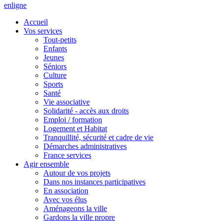
en
ligne
Accueil
Vos services
Tout-petits
Enfants
Jeunes
Séniors
Culture
Sports
Santé
Vie associative
Solidarité - accès aux droits
Emploi / formation
Logement et Habitat
Tranquillité, sécurité et cadre de vie
Démarches administratives
France services
Agir ensemble
Autour de vos projets
Dans nos instances participatives
En association
Avec vos élus
Aménageons la ville
Gardons la ville propre