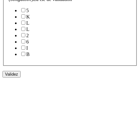
5
K
L
L
2
6
I
B
Validez