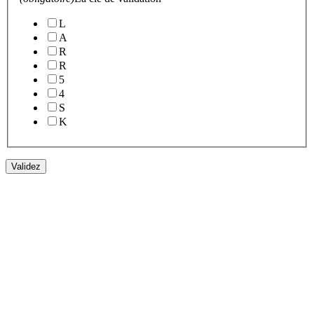
L
A
R
R
5
4
S
K
Validez